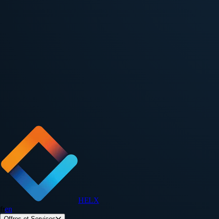
HELX
fr
en
Offres et Services