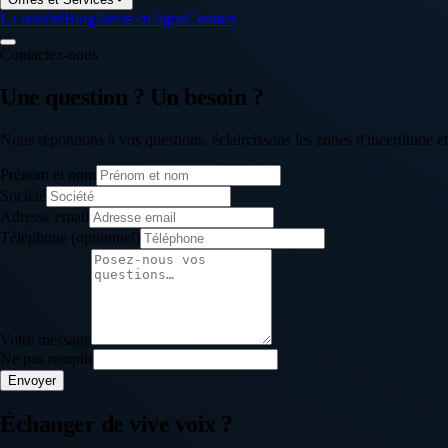
La société
Blog
Devis en ligne
Contact
Contactez-nous
Une question ? Un besoin ?
Nous répondons à vos questions, éclaircissons les zones d'incertitude et
Prénom et nom
Société
Adresse email
Téléphone
(optionnel)
Votre message
Ne pas remplir
Envoyer
Échanger de vive voix ?