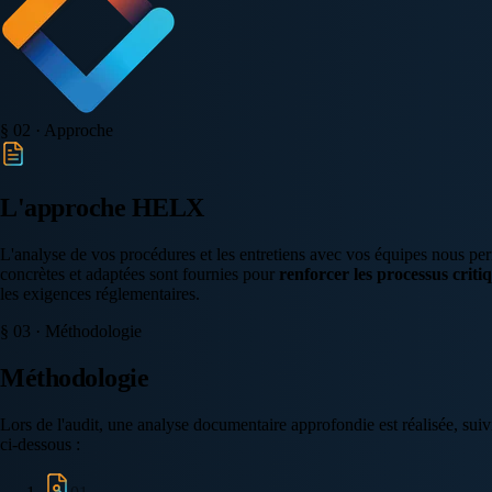
§ 02 · Approche
L'approche HELX
L'analyse de vos procédures et les entretiens avec vos équipes nous perm
concrètes et adaptées sont fournies pour
renforcer les processus criti
les exigences réglementaires.
§ 03 · Méthodologie
Méthodologie
Lors de l'audit, une analyse documentaire approfondie est réalisée, suivi
ci-dessous :