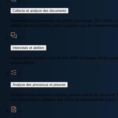
01
Collecte et analyse des documents
Rassembler les documents clés (PSSI, procédures, PCA/PRA, contra
vérifier que les politiques sont complétées par des mesures techni
02
Interviews et ateliers
Organisation d'ateliers avec le DSI, RSSI et équipes métiers pour co
opérationnelle.
03
Analyse des processus et preuves
Évaluation des processus critiques (gestion des accès, incidents,
avec les politiques définies, leur efficacité opérationnelle et leur
04