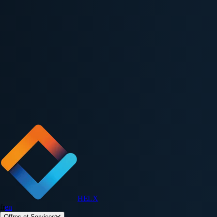
HELX
fr
en
Offres et Services