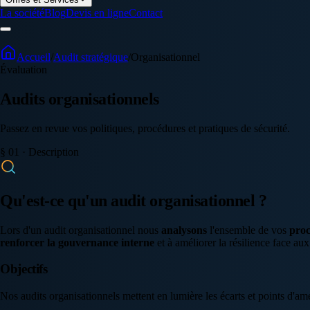
La société
Blog
Devis en ligne
Contact
Accueil
/
Audit stratégique
/
Organisationnel
Évaluation
Audits organisationnels
Passez en revue vos politiques, procédures et pratiques de sécurité.
§ 01 · Description
Qu'est-ce qu'un audit organisationnel ?
Lors d'un audit organisationnel nous
analysons
l'ensemble de vos
proc
renforcer la gouvernance interne
et à améliorer la résilience face au
Objectifs
Nos audits organisationnels mettent en lumière les écarts et points d'amé