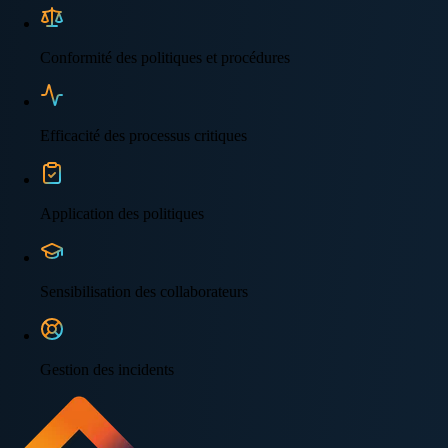
Conformité des politiques et procédures
Efficacité des processus critiques
Application des politiques
Sensibilisation des collaborateurs
Gestion des incidents